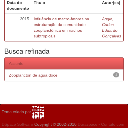
Data do
Título
Autor(es)
documento
2015
Influência de macro-fatores na
Aggio,
estruturação da comunidade
Carlos
zooplanctônica em riachos
Eduardo
subtropicais.
Gonçalves
Busca refinada
Assunto
Zooplâncton de água doce
1
Tema criado por
DSpace Software
Copyright © 2002-2010
Duraspace
-
Contato com