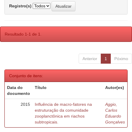
Registro(s)
Resultado 1-1 de 1.
Anterior
1
Póximo
Conjunto de itens:
Data do
Título
Autor(es)
documento
2015
Influência de macro-fatores na
Aggio,
estruturação da comunidade
Carlos
zooplanctônica em riachos
Eduardo
subtropicais.
Gonçalves