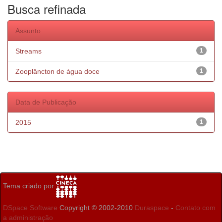
Busca refinada
Assunto
Streams
1
Zooplâncton de água doce
1
Data de Publicação
2015
1
Tema criado por
DSpace Software
Copyright © 2002-2010
Duraspace
-
Contato com
a administração