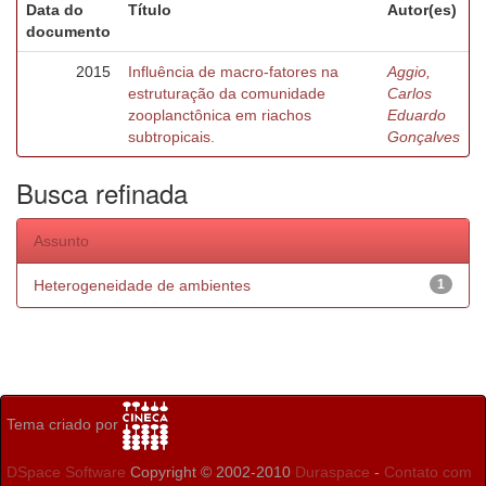
Data do
Título
Autor(es)
documento
2015
Influência de macro-fatores na
Aggio,
estruturação da comunidade
Carlos
zooplanctônica em riachos
Eduardo
subtropicais.
Gonçalves
Busca refinada
Assunto
Heterogeneidade de ambientes
1
Tema criado por
DSpace Software
Copyright © 2002-2010
Duraspace
-
Contato com