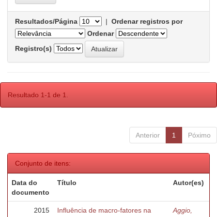
Resultados/Página
|
Ordenar registros por
Ordenar
Registro(s)
Resultado 1-1 de 1.
Anterior
1
Póximo
Conjunto de itens:
Data do
Título
Autor(es)
documento
2015
Influência de macro-fatores na
Aggio,