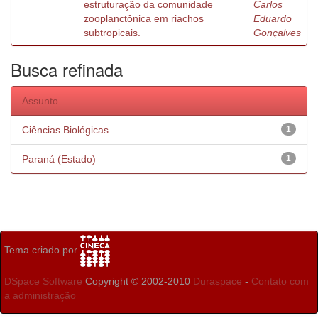
estruturação da comunidade
Carlos
zooplanctônica em riachos
Eduardo
subtropicais.
Gonçalves
Busca refinada
Assunto
Ciências Biológicas
1
Paraná (Estado)
1
Tema criado por
DSpace Software
Copyright © 2002-2010
Duraspace
-
Contato com
a administração