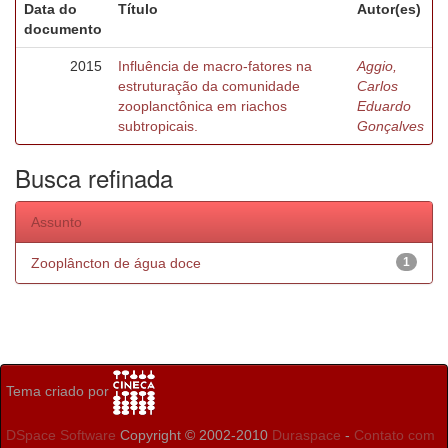
Data do
Título
Autor(es)
documento
2015
Influência de macro-fatores na
Aggio,
estruturação da comunidade
Carlos
zooplanctônica em riachos
Eduardo
subtropicais.
Gonçalves
Busca refinada
Assunto
Zooplâncton de água doce
1
Tema criado por
DSpace Software
Copyright © 2002-2010
Duraspace
-
Contato com