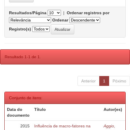
Resultados/Página
|
Ordenar registros por
Ordenar
Registro(s)
Resultado 1-1 de 1.
Anterior
1
Póximo
Conjunto de itens:
Data do
Título
Autor(es)
documento
2015
Influência de macro-fatores na
Aggio,