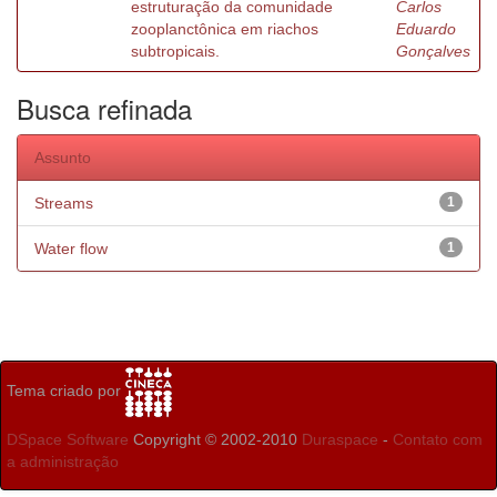
estruturação da comunidade
Carlos
zooplanctônica em riachos
Eduardo
subtropicais.
Gonçalves
Busca refinada
Assunto
Streams
1
Water flow
1
Tema criado por
DSpace Software
Copyright © 2002-2010
Duraspace
-
Contato com
a administração