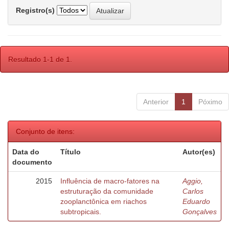
Registro(s)
Resultado 1-1 de 1.
Anterior
1
Póximo
Conjunto de itens:
Data do
Título
Autor(es)
documento
2015
Influência de macro-fatores na
Aggio,
estruturação da comunidade
Carlos
zooplanctônica em riachos
Eduardo
subtropicais.
Gonçalves