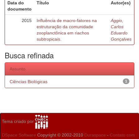
Data do
Título
Autor(es)
documento
2015
Influência de macro-fatores na
Aggio,
estruturação da comunidade
Carlos
zooplanctônica em riachos
Eduardo
subtropicais.
Gonçalves
Busca refinada
Assunto
Ciências Biológicas
1
Tema criado por
DSpace Software
Copyright © 2002-2010
Duraspace
-
Contato com