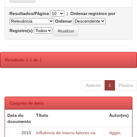
Resultados/Página
|
Ordenar registros por
Ordenar
Registro(s)
Resultado 1-1 de 1.
Anterior
1
Póximo
Conjunto de itens:
Data do
Título
Autor(es)
documento
2015
Influência de macro-fatores na
Aggio,