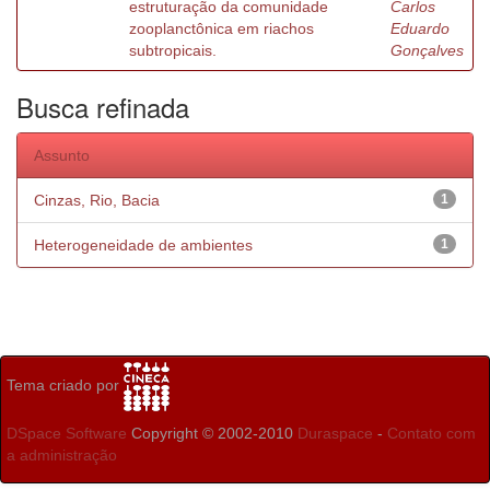
estruturação da comunidade
Carlos
zooplanctônica em riachos
Eduardo
subtropicais.
Gonçalves
Busca refinada
Assunto
Cinzas, Rio, Bacia
1
Heterogeneidade de ambientes
1
Tema criado por
DSpace Software
Copyright © 2002-2010
Duraspace
-
Contato com
a administração