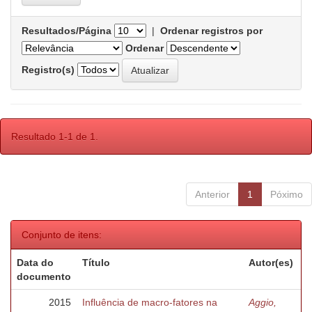
Resultados/Página
|
Ordenar registros por
Ordenar
Registro(s)
Resultado 1-1 de 1.
Anterior
1
Póximo
Conjunto de itens:
Data do
Título
Autor(es)
documento
2015
Influência de macro-fatores na
Aggio,