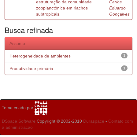
estruturação da comunidade
Carlos
zooplanctônica em riachos
Eduardo
subtropicais.
Gonçalves
Busca refinada
Assunto
Heterogeneidade de ambientes
1
Produtividade primária
1
Tema criado por
DSpace Software
Copyright © 2002-2010
Duraspace
-
Contato com
a administração