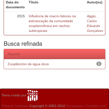
Data do
Título
Autor(es)
documento
2015
Influência de macro-fatores na
Aggio,
estruturação da comunidade
Carlos
zooplanctônica em riachos
Eduardo
subtropicais.
Gonçalves
Busca refinada
Assunto
Zooplâncton de água doce
1
Tema criado por
DSpace Software
Copyright © 2002-2010
Duraspace
-
Contato com