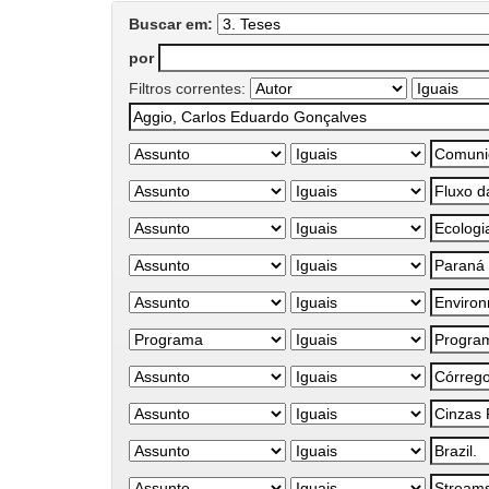
Buscar em:
por
Filtros correntes: