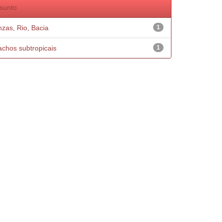
sunto
nzas, Rio, Bacia
1
achos subtropicais
1