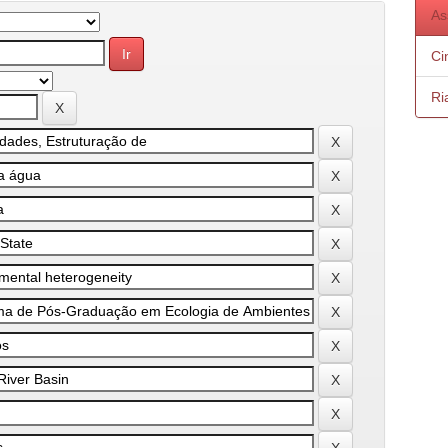
As
Ci
Ri