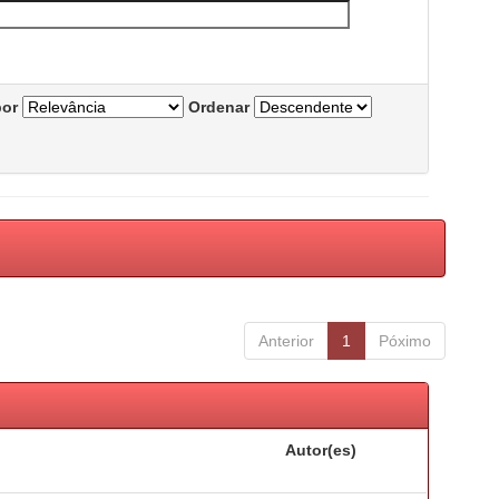
por
Ordenar
Anterior
1
Póximo
Autor(es)