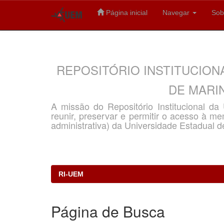
Página inicial
Navegar
Sob
Skip
navigation
REPOSITÓRIO INSTITUCION
DE MARIN
A missão do Repositório Institucional d
reunir, preservar e permitir o acesso à memó
administrativa) da Universidade Estadual d
RI-UEM
Página de Busca