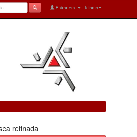
Entrar em:
Idioma
sca refinada