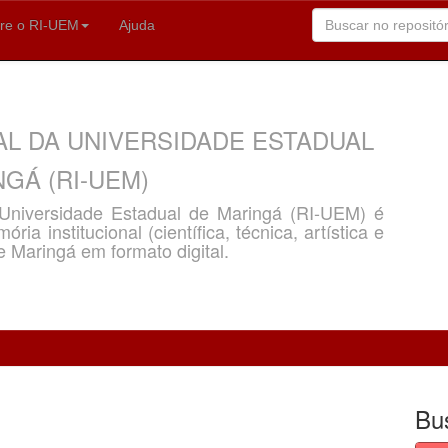
re o RI-UEM
Ajuda
AL DA UNIVERSIDADE ESTADUAL
GÁ (RI-UEM)
a Universidade Estadual de Maringá (RI-UEM) é
ria institucional (científica, técnica, artística e
e Maringá em formato digital.
Bu