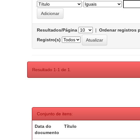
Resultados/Página
|
Ordenar registros 
Registro(s)
Resultado 1-1 de 1.
Conjunto de itens:
Data do
Título
documento