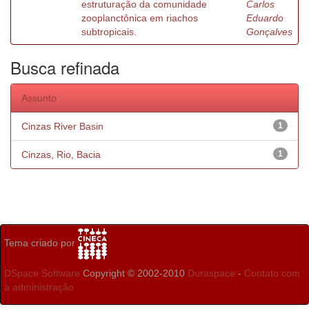
estruturação da comunidade
Carlos
zooplanctônica em riachos
Eduardo
subtropicais.
Gonçalves
Busca refinada
Assunto
Cinzas River Basin
1
Cinzas, Rio, Bacia
1
Tema criado por
DSpace Software
Copyright © 2002-2010
Duraspace
-
Contato com
a administração