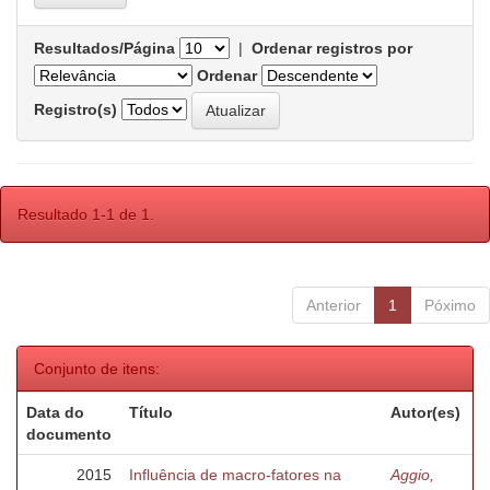
Resultados/Página
|
Ordenar registros por
Ordenar
Registro(s)
Resultado 1-1 de 1.
Anterior
1
Póximo
Conjunto de itens:
Data do
Título
Autor(es)
documento
2015
Influência de macro-fatores na
Aggio,