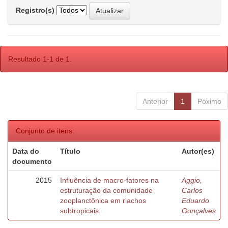
Registro(s)
Resultado 1-1 de 1.
Anterior
1
Póximo
Conjunto de itens:
Data do
Título
Autor(es)
documento
2015
Influência de macro-fatores na
Aggio,
estruturação da comunidade
Carlos
zooplanctônica em riachos
Eduardo
subtropicais.
Gonçalves