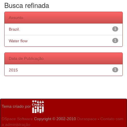
Busca refinada
Assunto
Brazil.
1
Water flow
1
Data de Publicação
2015
1
Tema criado por
DSpace Software
Copyright © 2002-2010
Duraspace
-
Contato com
a administração