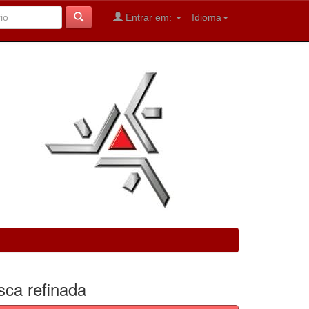
Entrar em:
Idioma
sca refinada