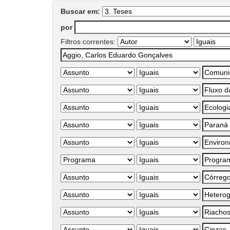
Buscar em:
por
Filtros correntes: