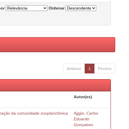
por
Ordenar
Anterior
1
Póximo
Autor(es)
turação da comunidade zooplanctônica
Aggio, Carlos
Eduardo
Gonçalves