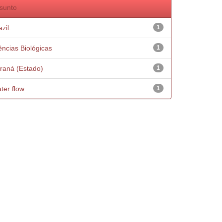
sunto
zil.
1
ências Biológicas
1
raná (Estado)
1
ter flow
1