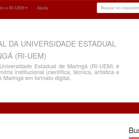
re o RI-UEM
Ajuda
AL DA UNIVERSIDADE ESTADUAL
GÁ (RI-UEM)
a Universidade Estadual de Maringá (RI-UEM) é
ria institucional (científica, técnica, artística e
e Maringá em formato digital.
Bu