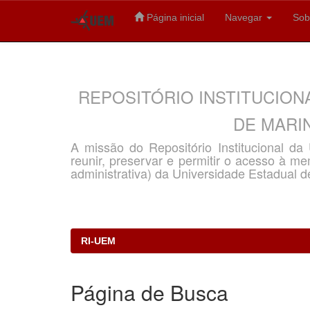
Página inicial
Navegar
Sob
Skip
navigation
REPOSITÓRIO INSTITUCION
DE MARIN
A missão do Repositório Institucional d
reunir, preservar e permitir o acesso à memó
administrativa) da Universidade Estadual d
RI-UEM
Página de Busca