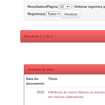
Resultados/Página
|
Ordenar registros 
Registro(s)
Resultado 1-1 de 1.
Conjunto de itens:
Data do
Título
documento
2015
Influência de macro-fatores na estru
em riachos subtropicais.