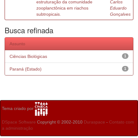
estruturação da comunidade
Carlos
zooplanctônica em riachos
Eduardo
subtropicais.
Gonçalves
Busca refinada
Assunto
Ciências Biológicas
1
Paraná (Estado)
1
Tema criado por
DSpace Software
Copyright © 2002-2010
Duraspace
-
Contato com
a administração