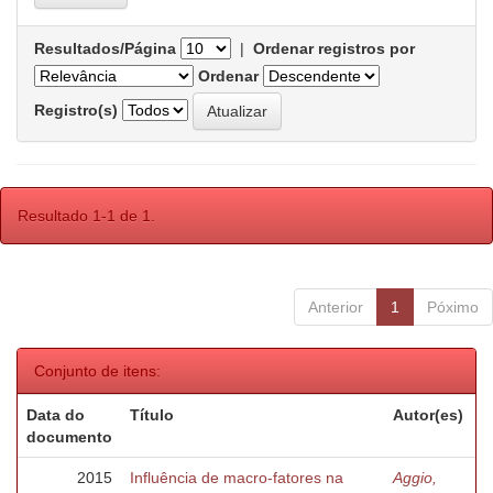
Resultados/Página
|
Ordenar registros por
Ordenar
Registro(s)
Resultado 1-1 de 1.
Anterior
1
Póximo
Conjunto de itens:
Data do
Título
Autor(es)
documento
2015
Influência de macro-fatores na
Aggio,