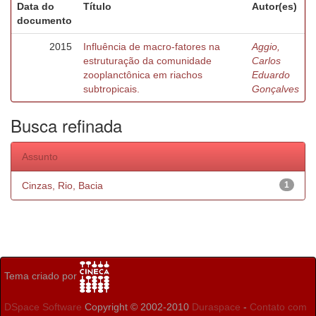
Data do
Título
Autor(es)
documento
2015
Influência de macro-fatores na
Aggio,
estruturação da comunidade
Carlos
zooplanctônica em riachos
Eduardo
subtropicais.
Gonçalves
Busca refinada
Assunto
Cinzas, Rio, Bacia
1
Tema criado por
DSpace Software
Copyright © 2002-2010
Duraspace
-
Contato com