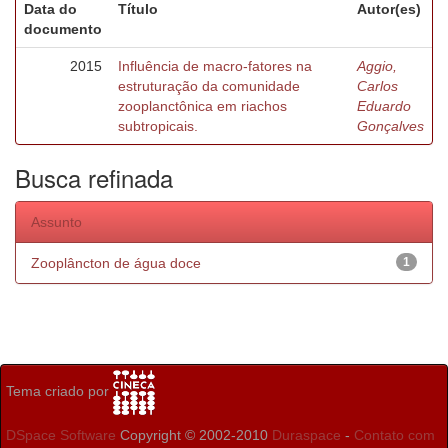
Data do
Título
Autor(es)
documento
2015
Influência de macro-fatores na
Aggio,
estruturação da comunidade
Carlos
zooplanctônica em riachos
Eduardo
subtropicais.
Gonçalves
Busca refinada
Assunto
Zooplâncton de água doce
1
Tema criado por
DSpace Software
Copyright © 2002-2010
Duraspace
-
Contato com