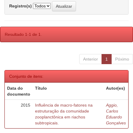
Registro(s)
Resultado 1-1 de 1.
Anterior
1
Póximo
Conjunto de itens:
Data do
Título
Autor(es)
documento
2015
Influência de macro-fatores na
Aggio,
estruturação da comunidade
Carlos
zooplanctônica em riachos
Eduardo
subtropicais.
Gonçalves