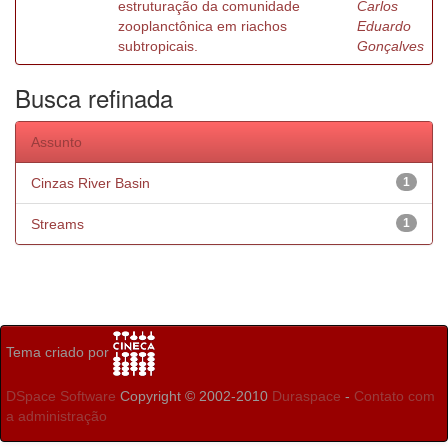
estruturação da comunidade
Carlos
zooplanctônica em riachos
Eduardo
subtropicais.
Gonçalves
Busca refinada
Assunto
Cinzas River Basin
1
Streams
1
Tema criado por
DSpace Software
Copyright © 2002-2010
Duraspace
-
Contato com
a administração