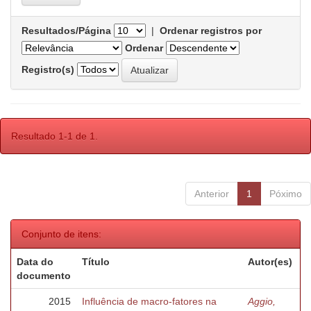
Resultados/Página
|
Ordenar registros por
Ordenar
Registro(s)
Resultado 1-1 de 1.
Anterior
1
Póximo
Conjunto de itens:
Data do
Título
Autor(es)
documento
2015
Influência de macro-fatores na
Aggio,