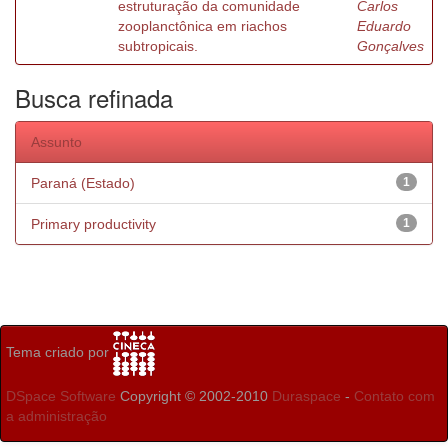
estruturação da comunidade
Carlos
zooplanctônica em riachos
Eduardo
subtropicais.
Gonçalves
Busca refinada
Assunto
Paraná (Estado)
1
Primary productivity
1
Tema criado por
DSpace Software
Copyright © 2002-2010
Duraspace
-
Contato com
a administração