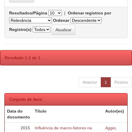
Resultados/Página
|
Ordenar registros por
Ordenar
Registro(s)
Resultado 1-1 de 1.
Anterior
1
Póximo
Conjunto de itens:
Data do
Título
Autor(es)
documento
2015
Influência de macro-fatores na
Aggio,