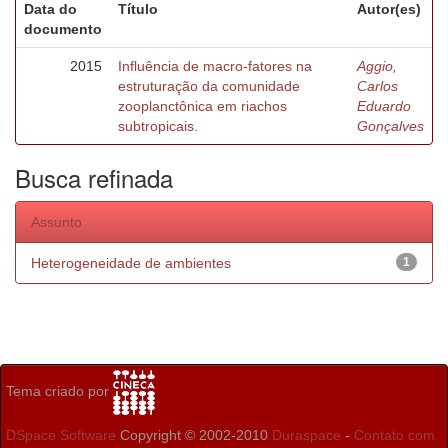
Data do
Título
Autor(es)
documento
2015
Influência de macro-fatores na
Aggio,
estruturação da comunidade
Carlos
zooplanctônica em riachos
Eduardo
subtropicais.
Gonçalves
Busca refinada
Assunto
Heterogeneidade de ambientes
1
Tema criado por
DSpace Software
Copyright © 2002-2010
Duraspace
-
Contato com