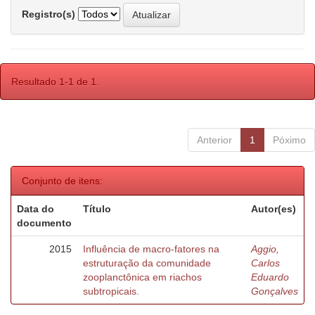
Registro(s)
Resultado 1-1 de 1.
Anterior
1
Póximo
Conjunto de itens:
Data do
Título
Autor(es)
documento
2015
Influência de macro-fatores na
Aggio,
estruturação da comunidade
Carlos
zooplanctônica em riachos
Eduardo
subtropicais.
Gonçalves