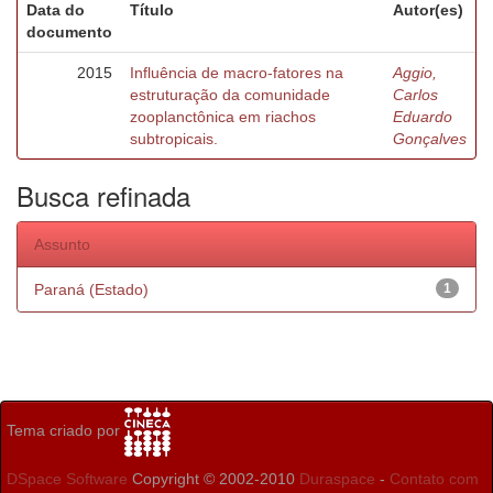
Data do
Título
Autor(es)
documento
2015
Influência de macro-fatores na
Aggio,
estruturação da comunidade
Carlos
zooplanctônica em riachos
Eduardo
subtropicais.
Gonçalves
Busca refinada
Assunto
Paraná (Estado)
1
Tema criado por
DSpace Software
Copyright © 2002-2010
Duraspace
-
Contato com