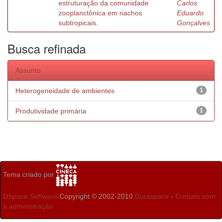
estruturação da comunidade
Carlos
zooplanctônica em riachos
Eduardo
subtropicais.
Gonçalves
Busca refinada
Assunto
Heterogeneidade de ambientes
1
Produtividade primária
1
Tema criado por
DSpace Software
Copyright © 2002-2010
Duraspace
-
Contato com
a administração