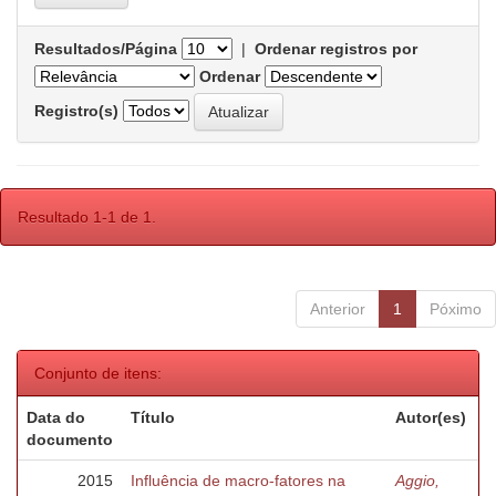
Resultados/Página
|
Ordenar registros por
Ordenar
Registro(s)
Resultado 1-1 de 1.
Anterior
1
Póximo
Conjunto de itens:
Data do
Título
Autor(es)
documento
2015
Influência de macro-fatores na
Aggio,