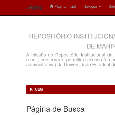
Página inicial
Navegar
Sob
Skip
navigation
REPOSITÓRIO INSTITUCION
DE MARIN
A missão do Repositório Institucional d
reunir, preservar e permitir o acesso à memó
administrativa) da Universidade Estadual d
RI-UEM
Página de Busca