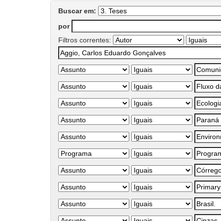
Buscar em:
por
Filtros correntes: