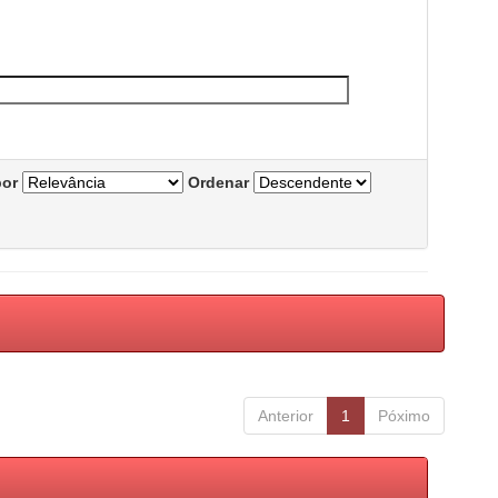
por
Ordenar
Anterior
1
Póximo