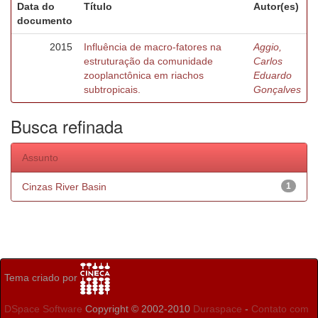
Data do
Título
Autor(es)
documento
2015
Influência de macro-fatores na
Aggio,
estruturação da comunidade
Carlos
zooplanctônica em riachos
Eduardo
subtropicais.
Gonçalves
Busca refinada
Assunto
Cinzas River Basin
1
Tema criado por
DSpace Software
Copyright © 2002-2010
Duraspace
-
Contato com