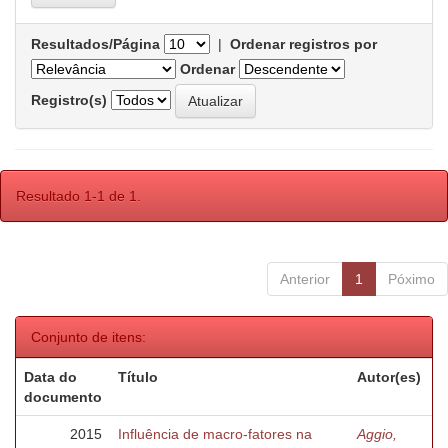
Resultados/Página
|
Ordenar registros por
Ordenar
Registro(s)
Resultado 1-1 de 1.
Anterior
1
Póximo
Conjunto de itens:
Data do
Título
Autor(es)
documento
2015
Influência de macro-fatores na
Aggio,