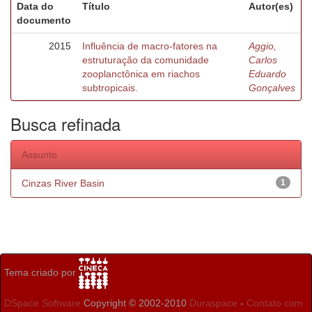
Data do
Título
Autor(es)
documento
2015
Influência de macro-fatores na
Aggio,
estruturação da comunidade
Carlos
zooplanctônica em riachos
Eduardo
subtropicais.
Gonçalves
Busca refinada
Assunto
Cinzas River Basin
1
Tema criado por
DSpace Software
Copyright © 2002-2010
Duraspace
-
Contato com