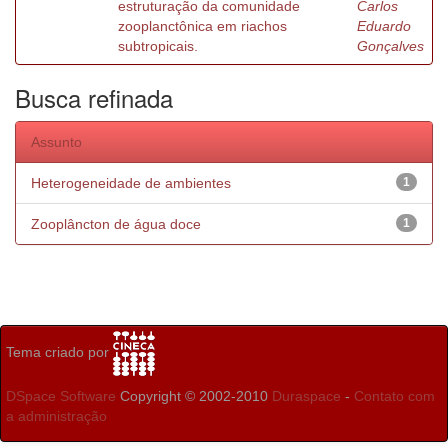
estruturação da comunidade
Carlos
zooplanctônica em riachos
Eduardo
subtropicais.
Gonçalves
Busca refinada
Assunto
Heterogeneidade de ambientes
1
Zooplâncton de água doce
1
Tema criado por
DSpace Software
Copyright © 2002-2010
Duraspace
-
Contato com
a administração