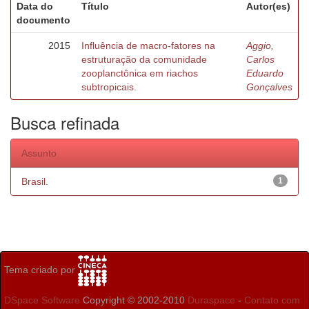
Data do
Título
Autor(es)
documento
2015
Influência de macro-fatores na
Aggio,
estruturação da comunidade
Carlos
zooplanctônica em riachos
Eduardo
subtropicais.
Gonçalves
Busca refinada
Assunto
Brasil.
1
Tema criado por
DSpace Software
Copyright © 2002-2010
Duraspace
-
Contato com