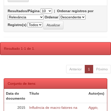
Resultados/Página
|
Ordenar registros por
Ordenar
Registro(s)
Resultado 1-1 de 1.
Anterior
1
Póximo
Conjunto de itens:
Data do
Título
Autor(es)
documento
2015
Influência de macro-fatores na
Aggio,