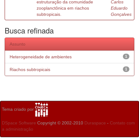
estruturação da comunidade
Carlos
zooplanctônica em riachos
Eduardo
subtropicais.
Gonçalves
Busca refinada
Assunto
Heterogeneidade de ambientes
1
Riachos subtropicais
1
Tema criado por
DSpace Software
Copyright © 2002-2010
Duraspace
-
Contato com
a administração