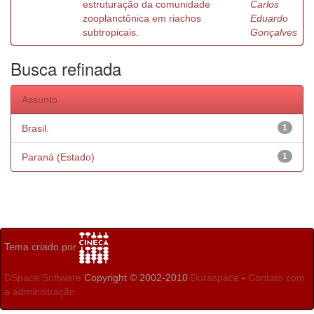
estruturação da comunidade
Carlos
zooplanctônica em riachos
Eduardo
subtropicais.
Gonçalves
Busca refinada
Assunto
Brasil.
1
Paraná (Estado)
1
Tema criado por
DSpace Software
Copyright © 2002-2010
Duraspace
-
Contato com
a administração