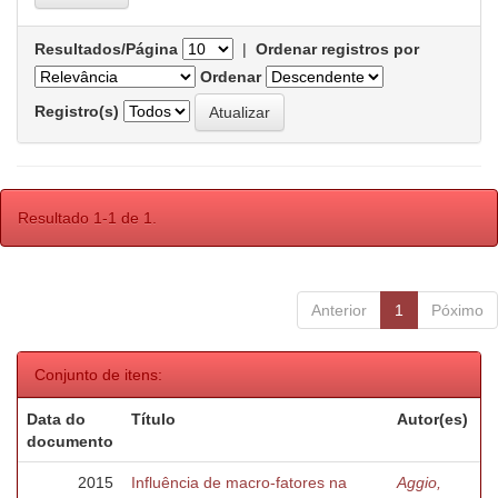
Resultados/Página
|
Ordenar registros por
Ordenar
Registro(s)
Resultado 1-1 de 1.
Anterior
1
Póximo
Conjunto de itens:
Data do
Título
Autor(es)
documento
2015
Influência de macro-fatores na
Aggio,