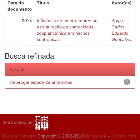
Data do
Título
Autor(es)
documento
2015
Influência de macro-fatores na
Aggio,
estruturação da comunidade
Carlos
zooplanctônica em riachos
Eduardo
subtropicais.
Gonçalves
Busca refinada
Assunto
Heterogeneidade de ambientes
1
Tema criado por
DSpace Software
Copyright © 2002-2010
Duraspace
-
Contato com