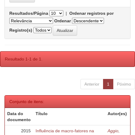
Resultados/Página
|
Ordenar registros por
Ordenar
Registro(s)
Resultado 1-1 de 1.
Anterior
1
Póximo
Conjunto de itens:
Data do
Título
Autor(es)
documento
2015
Influência de macro-fatores na
Aggio,