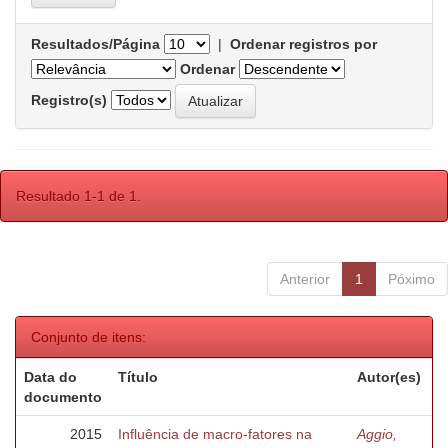
Resultados/Página
|
Ordenar registros por
Ordenar
Registro(s)
Resultado 1-1 de 1.
Anterior
1
Póximo
Conjunto de itens:
Data do
Título
Autor(es)
documento
2015
Influência de macro-fatores na
Aggio,