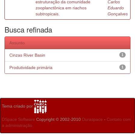
estruturação da comunidade
Carlos
zooplanctônica em riachos
Eduardo
subtropicais.
Gonçalves
Busca refinada
Assunto
Cinzas River Basin
1
Produtividade primária
1
Tema criado por
DSpace Software
Copyright © 2002-2010
Duraspace
-
Contato com
a administração