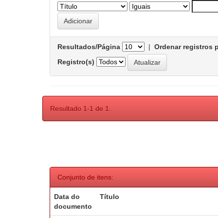
Resultados/Página
|
Ordenar registros 
Registro(s)
Resultado 1-1 de 1.
Conjunto de itens:
Data do
Título
documento