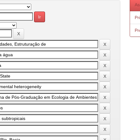
As
Pr
Pr