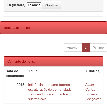
Registro(s)
Resultado 1-1 de 1.
Anterior
1
Póximo
Conjunto de itens:
Data do
Título
Autor(es)
documento
2015
Influência de macro-fatores na
Aggio,
estruturação da comunidade
Carlos
zooplanctônica em riachos
Eduardo
subtropicais.
Gonçalves