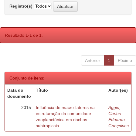
Registro(s)
Resultado 1-1 de 1.
Anterior
1
Póximo
Conjunto de itens:
Data do
Título
Autor(es)
documento
2015
Influência de macro-fatores na
Aggio,
estruturação da comunidade
Carlos
zooplanctônica em riachos
Eduardo
subtropicais.
Gonçalves