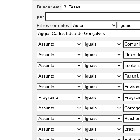
Buscar em:
por
Filtros correntes: