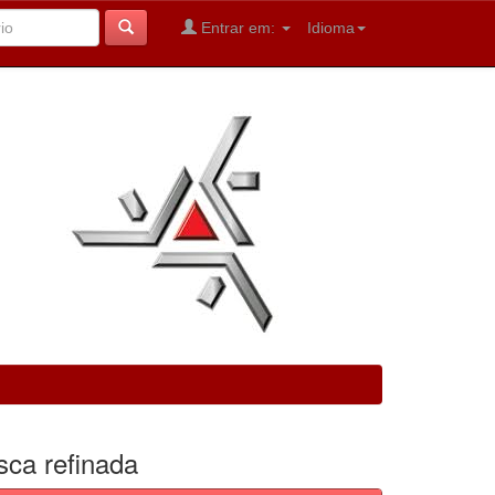
Entrar em:
Idioma
sca refinada