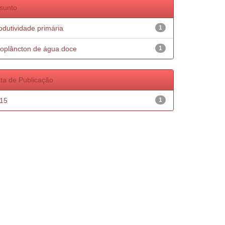
sunto
odutividade primária
1
oplâncton de água doce
1
ta de Publicação
15
1