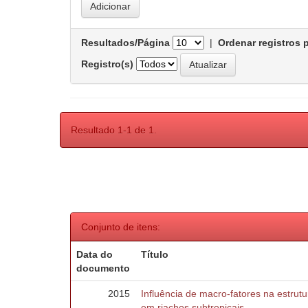
Resultados/Página
|
Ordenar registros 
Registro(s)
Resultado 1-1 de 1.
Conjunto de itens:
Data do
Título
documento
2015
Influência de macro-fatores na estru
em riachos subtropicais.