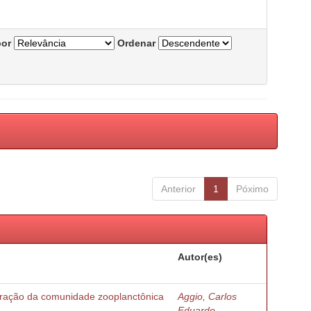
por
Ordenar
Anterior
1
Póximo
Autor(es)
turação da comunidade zooplanctônica
Aggio, Carlos
Eduardo