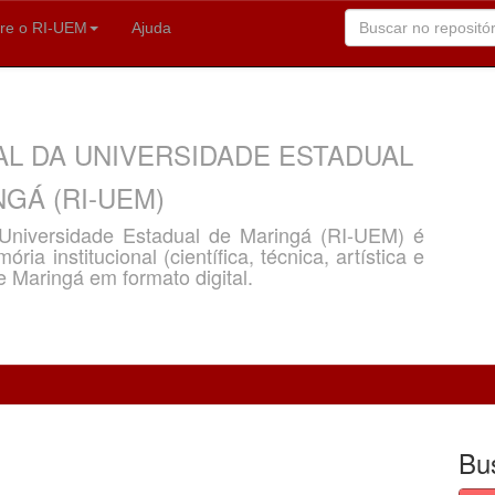
re o RI-UEM
Ajuda
AL DA UNIVERSIDADE ESTADUAL
GÁ (RI-UEM)
a Universidade Estadual de Maringá (RI-UEM) é
ria institucional (científica, técnica, artística e
e Maringá em formato digital.
Bu