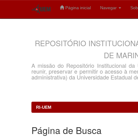
Página inicial
Navegar
Sob
Skip
navigation
REPOSITÓRIO INSTITUCION
DE MARIN
A missão do Repositório Institucional d
reunir, preservar e permitir o acesso à memó
administrativa) da Universidade Estadual d
RI-UEM
Página de Busca