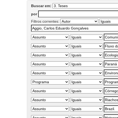
Buscar em:
por
Filtros correntes: