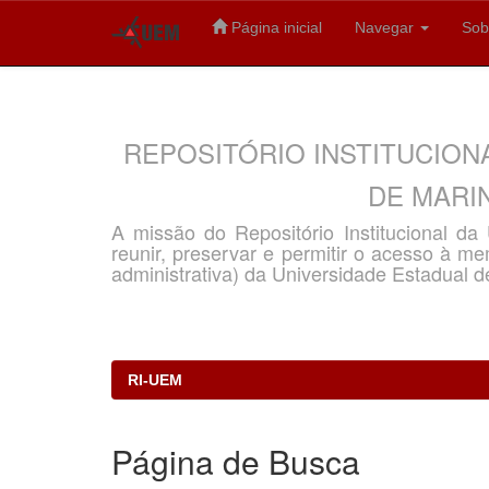
Página inicial
Navegar
Sob
Skip
navigation
REPOSITÓRIO INSTITUCION
DE MARIN
A missão do Repositório Institucional d
reunir, preservar e permitir o acesso à memó
administrativa) da Universidade Estadual d
RI-UEM
Página de Busca