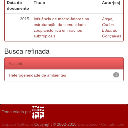
Data do
Título
Autor(es)
documento
2015
Influência de macro-fatores na
Aggio,
estruturação da comunidade
Carlos
zooplanctônica em riachos
Eduardo
subtropicais.
Gonçalves
Busca refinada
Assunto
Heterogeneidade de ambientes
1
Tema criado por
DSpace Software
Copyright © 2002-2010
Duraspace
-
Contato com