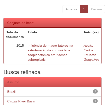
Anterior
1
Póximo
Conjunto de itens:
Data do
Título
Autor(es)
documento
2015
Influência de macro-fatores na
Aggio,
estruturação da comunidade
Carlos
zooplanctônica em riachos
Eduardo
subtropicais.
Gonçalves
Busca refinada
Assunto
Brazil.
1
Cinzas River Basin
1