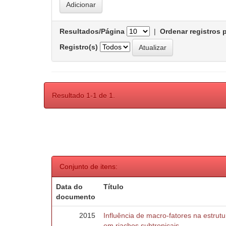
Resultados/Página
|
Ordenar registros 
Registro(s)
Resultado 1-1 de 1.
Conjunto de itens:
Data do
Título
documento
2015
Influência de macro-fatores na estru
em riachos subtropicais.