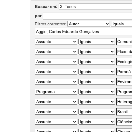
Buscar em:
por
Filtros correntes: