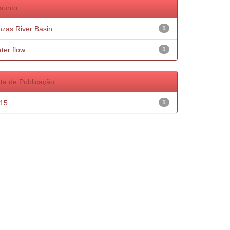
sunto
nzas River Basin
1
ter flow
1
ta de Publicação
15
1