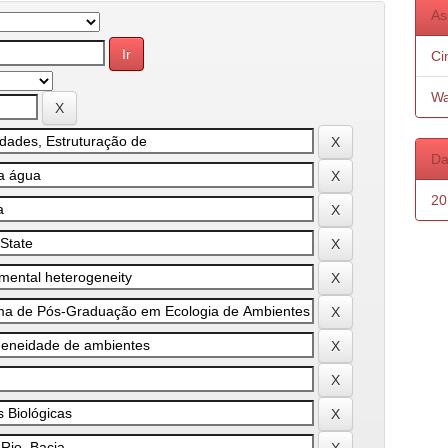
As
Ci
Wa
Da
20