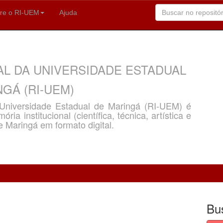
re o RI-UEM
Ajuda
AL DA UNIVERSIDADE ESTADUAL
GÁ (RI-UEM)
a Universidade Estadual de Maringá (RI-UEM) é
ria institucional (científica, técnica, artística e
e Maringá em formato digital.
Bu