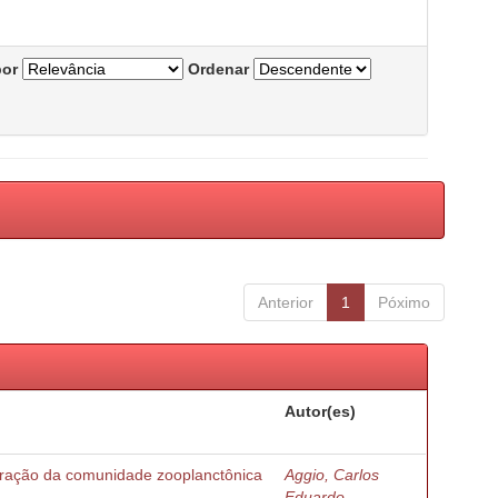
por
Ordenar
Anterior
1
Póximo
Autor(es)
turação da comunidade zooplanctônica
Aggio, Carlos
Eduardo