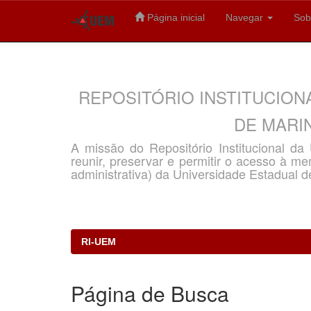
Página inicial
Navegar
Sob
Skip
navigation
REPOSITÓRIO INSTITUCION
DE MARIN
A missão do Repositório Institucional d
reunir, preservar e permitir o acesso à memó
administrativa) da Universidade Estadual d
RI-UEM
Página de Busca