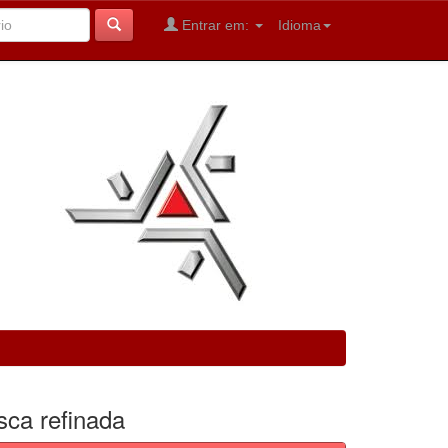
Entrar em:
Idioma
sca refinada