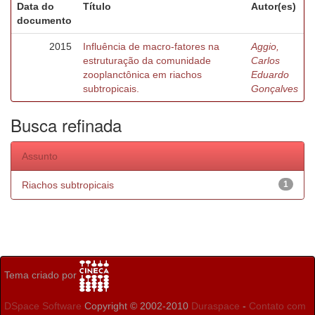
Data do
Título
Autor(es)
documento
2015
Influência de macro-fatores na
Aggio,
estruturação da comunidade
Carlos
zooplanctônica em riachos
Eduardo
subtropicais.
Gonçalves
Busca refinada
Assunto
Riachos subtropicais
1
Tema criado por
DSpace Software
Copyright © 2002-2010
Duraspace
-
Contato com