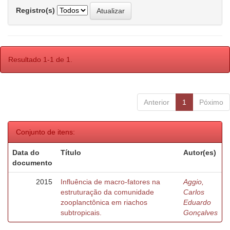
Registro(s)
Resultado 1-1 de 1.
Anterior
1
Póximo
Conjunto de itens:
Data do
Título
Autor(es)
documento
2015
Influência de macro-fatores na
Aggio,
estruturação da comunidade
Carlos
zooplanctônica em riachos
Eduardo
subtropicais.
Gonçalves