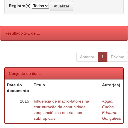
Registro(s)
Resultado 1-1 de 1.
Anterior
1
Póximo
Conjunto de itens:
Data do
Título
Autor(es)
documento
2015
Influência de macro-fatores na
Aggio,
estruturação da comunidade
Carlos
zooplanctônica em riachos
Eduardo
subtropicais.
Gonçalves