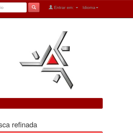
Entrar em:
Idioma
sca refinada