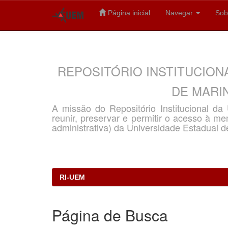
Página inicial
Navegar
Sob
Skip
navigation
REPOSITÓRIO INSTITUCION
DE MARIN
A missão do Repositório Institucional d
reunir, preservar e permitir o acesso à memó
administrativa) da Universidade Estadual d
RI-UEM
Página de Busca