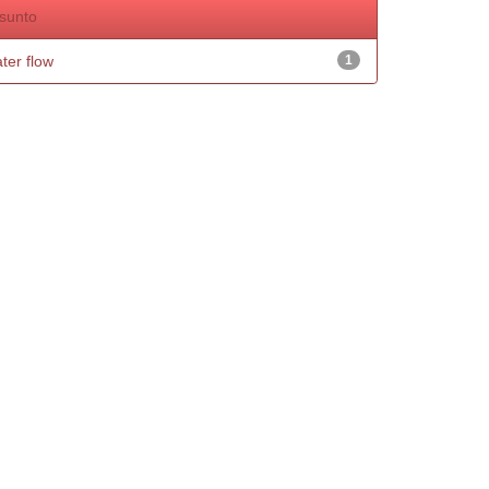
sunto
ter flow
1