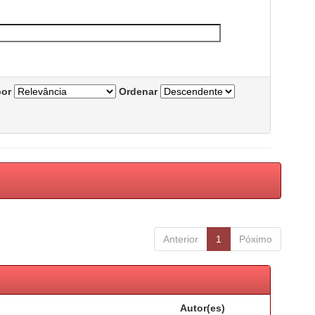
por
Ordenar
Anterior
1
Póximo
Autor(es)