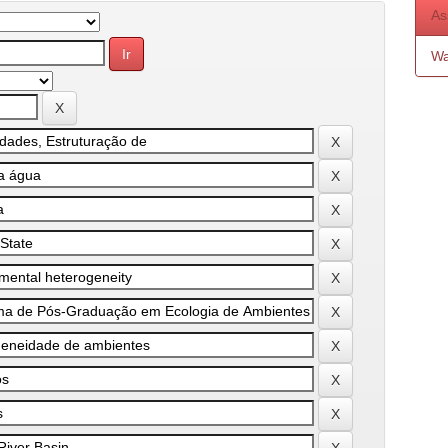
As
Wa