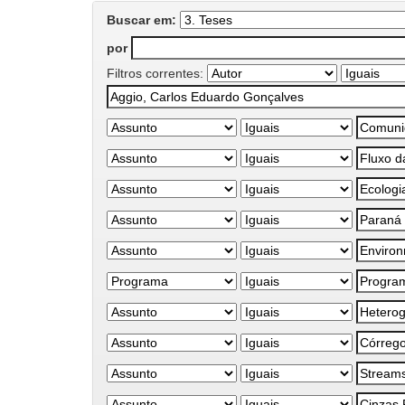
Buscar em:
por
Filtros correntes: