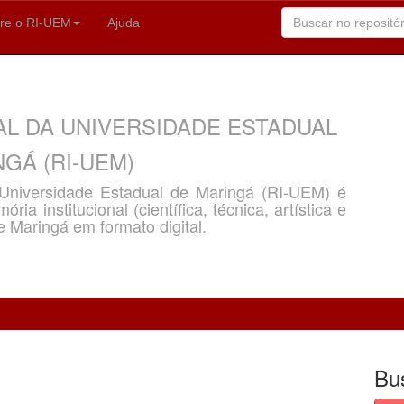
re o RI-UEM
Ajuda
AL DA UNIVERSIDADE ESTADUAL
GÁ (RI-UEM)
a Universidade Estadual de Maringá (RI-UEM) é
ria institucional (científica, técnica, artística e
e Maringá em formato digital.
Bu