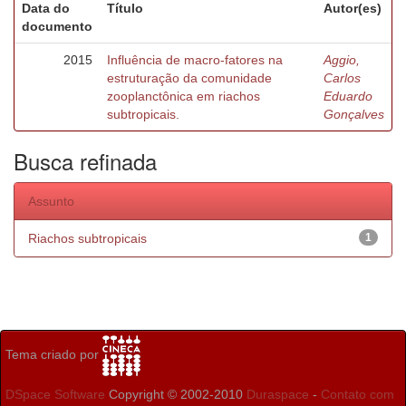
Data do
Título
Autor(es)
documento
2015
Influência de macro-fatores na
Aggio,
estruturação da comunidade
Carlos
zooplanctônica em riachos
Eduardo
subtropicais.
Gonçalves
Busca refinada
Assunto
Riachos subtropicais
1
Tema criado por
DSpace Software
Copyright © 2002-2010
Duraspace
-
Contato com