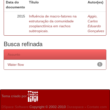
Data do
Título
Autor(es)
documento
2015
Influência de macro-fatores na
Aggio,
estruturação da comunidade
Carlos
zooplanctônica em riachos
Eduardo
subtropicais.
Gonçalves
Busca refinada
Assunto
Water flow
1
Tema criado por
DSpace Software
Copyright © 2002-2010
Duraspace
-
Contato com